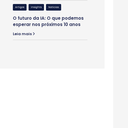
Artigos
Insights
Not
Artigos
Insights
Noticias
Tendências de C
O futuro da IA: O que podemos
consumidores dã
esperar nos próximos 10 anos
comércio para m
Leia mais
Leia mais