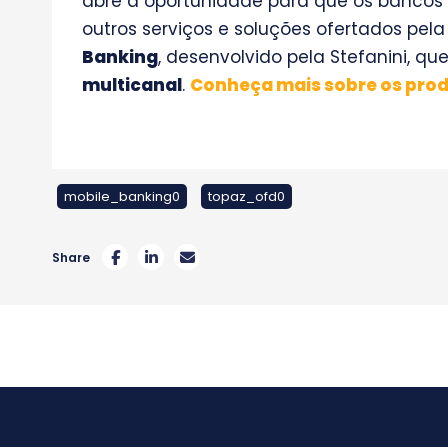
abre a oportunidade para que os banco
outros serviços e soluções ofertados pel
Banking
, desenvolvido pela Stefanini, qu
multicanal
.
Conheça mais sobre os pro
mobile_banking0
topaz_ofd0
Share
Post
navigation