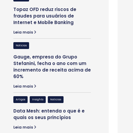
Orbitall adota us
Topaz OFD reduz riscos de
em suas unidade
fraudes para usuários de
Leia mais
Internet e Mobile Banking
Leia mais
Insights
Noticias
Grupo Stefanini: 
Noticias
Inovação na era d
Gauge, empresa do Grupo
Generativa
Stefanini, fecha o ano com um
Leia mais
incremento de receita acima de
60%
Noticias
Leia mais
Aos 35 anos, Grup
consolida como 
Artigos
Insights
Noticias
ecossistema de 
Data Mesh: entenda o que é e
aposta em cresc
quais os seus princípios
Leia mais
Leia mais