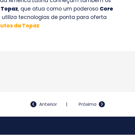
s da América Latina conheçam também os
a
Topaz
, que atua como um poderoso
Core
e utiliza tecnologias de ponta para oferta
dutos da Topaz
Anterior
Próxima