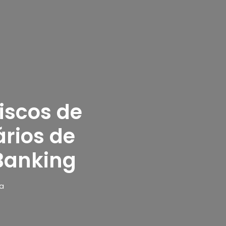
iscos de
rios de
 Banking
ra