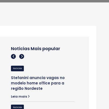
Noticias Mais popular
Noticias
Insights
Noticias
Stefanini anuncia vagas no
Grupo Stefanini 
modelo home office para a
vagas de estágio
região Nordeste
Leia mais
Leia mais
Noticias
Noticias