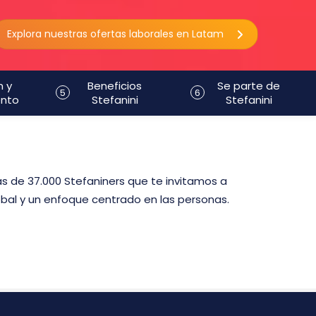
Explora nuestras ofertas laborales en Latam
n y
Beneficios
Se parte de
5
6
ento
Stefanini
Stefanini
ás de 37.000 Stefaniners que te invitamos a
bal y un enfoque centrado en las personas.