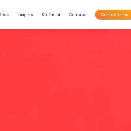
trias
Insights
Stefanini
Carreras
Contáctenos