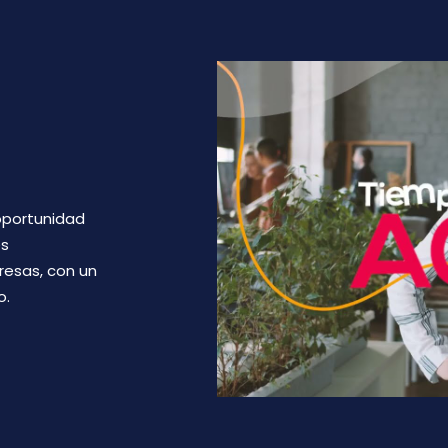
oportunidad
es
resas, con un
o.