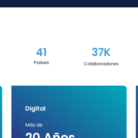
37
K
41
Países
Colaboradores
Digital
Más de
20 Años