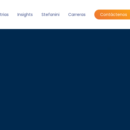
trias
Insights
Stefanini
Carreras
Contáctenos